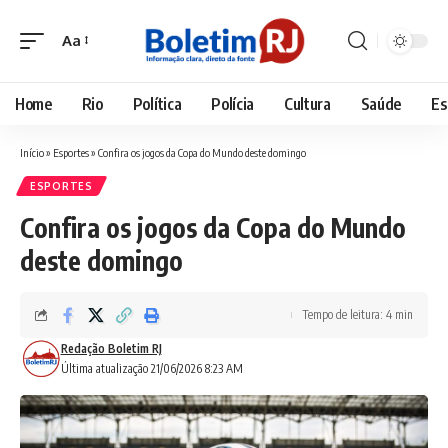
Aa
Font
Resizer
Home
Rio
Política
Polícia
Cultura
Saúde
Es
Início
»
Esportes
»
Confira os jogos da Copa do Mundo deste domingo
ESPORTES
Confira os jogos da Copa do Mundo
deste domingo
Tempo de leitura: 4 min
Redação Boletim RJ
Última atualização 21/06/2026 8:23 AM