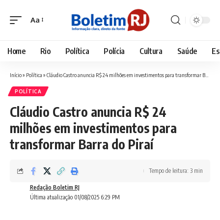
Aa
Font
Resizer
Home
Rio
Política
Polícia
Cultura
Saúde
Es
Início
»
Política
»
Cláudio Castro anuncia R$ 24 milhões em investimentos para transformar Barra do Piraí
POLÍTICA
Cláudio Castro anuncia R$ 24
milhões em investimentos para
transformar Barra do Piraí
Tempo de leitura: 3 min
Redação Boletim RJ
Última atualização 01/08/2025 6:29 PM