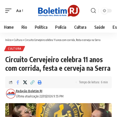
Aa
Font
Resizer
Home
Rio
Política
Polícia
Cultura
Saúde
Es
Início
»
Cultura
»
Circuito Cervejeiro celebra 11 anos com corrida, festa e cerveja na Serra
CULTURA
Circuito Cervejeiro celebra 11 anos
com corrida, festa e cerveja na Serra
Tempo de leitura: 6 min
Redação Boletim RJ
Última atualização 22/05/2026 9:55 PM