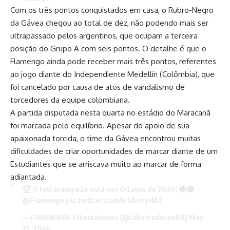
Com os três pontos conquistados em casa, o Rubro-Negro
da Gávea chegou ao total de dez, não podendo mais ser
ultrapassado pelos argentinos, que ocupam a terceira
posição do Grupo A com seis pontos. O detalhe é que o
Flamengo ainda pode receber mais três pontos, referentes
ao jogo diante do Independiente Medellín (Colômbia), que
foi cancelado por causa de atos de vandalismo de
torcedores da equipe colombiana.
A partida disputada nesta quarta no estádio do Maracanã
foi marcada pelo equilíbrio. Apesar do apoio de sua
apaixonada torcida, o time da Gávea encontrou muitas
dificuldades de criar oportunidades de marcar diante de um
Estudiantes que se arriscava muito ao marcar de forma
adiantada.
🏆 O tetracampeão está nas Oitavas de 2026! 🔴⚫
@Flamengo
pic.twitter.com/icUbvzyHA7
— CONMEBOL Libertadores (@LibertadoresBR)
May
21, 2026