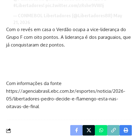
#Libertadores
!
pic.twitter.com/zRshe9VWIj
— CONMEBOL Libertadores (@LibertadoresBR)
May
21, 2026
Com o revés em casa o Verdão ocupa a vice-liderança do
Grupo F com oito pontos. A liderança é dos paraguaios, que
já conquistaram dez pontos.
Com informações da fonte
https://agenciabrasil.ebc.com.br/esportes/noticia/2026-
05/libertadores-pedro-decide-e-flamengo-esta-nas-
oitavas-de-final