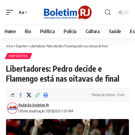
Aa
Font
Resizer
Home
Rio
Política
Polícia
Cultura
Saúde
Es
Início
»
Esportes
»
Libertadores: Pedro decide e Flamengo está nas oitavas de final
ESPORTES
Libertadores: Pedro decide e
Flamengo está nas oitavas de final
Tempo de leitura: 3 min
Redação Boletim RJ
Última atualização 21/05/2026 1:03 AM