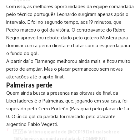
Com isso, as melhores oportunidades da equipe comandada
pelo técnico português Leonardo surgiram apenas após o
intervalo. E foi no segundo tempo, aos 19 minutos, que
Pedro marcou o gol da vitória. O centroavante do Rubro-
Negro aproveitou rebote dado pelo goleiro Muslera para
dominar com a perna direita e chutar com a esquerda para
o fundo do gol.
A partir daí o Flamengo melhorou ainda mais, e ficou muito
perto de ampliar. Mas o placar permaneceu sem novas
alterações até o apito final.
Palmeiras perde
Quem ainda busca a presença nas oitavas de final da
Libertadores é o Palmeiras, que, jogando em sua casa, foi
superado pelo Cerro Porteño (Paraguai) pelo placar de 1 a
0. O único gol da partida foi marcado pelo atacante
argentino Pablo Vegetti.
🇵🇾🔥 Vitória gigante do
@CCP1912oficial
sobre o
@Palmeiras
na quinta rodada da CONMEBOL