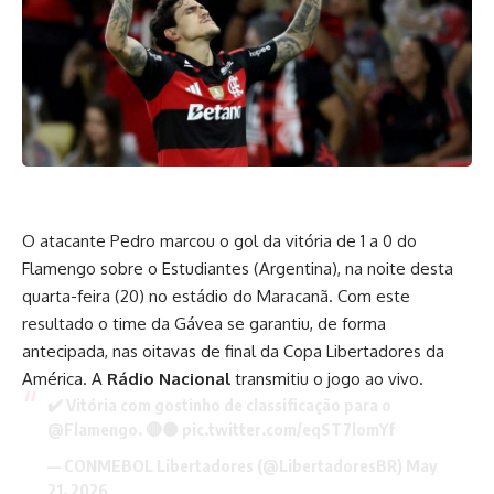
O atacante Pedro marcou o gol da vitória de 1 a 0 do
Flamengo sobre o Estudiantes (Argentina), na noite desta
quarta-feira (20) no estádio do Maracanã. Com este
resultado o time da Gávea se garantiu, de forma
antecipada, nas oitavas de final da Copa Libertadores da
América. A
Rádio Nacional
transmitiu o jogo ao vivo.
✔️ Vitória com gostinho de classificação para o
@Flamengo
. 🔴⚫️
pic.twitter.com/eqST7lomYf
— CONMEBOL Libertadores (@LibertadoresBR)
May
21, 2026