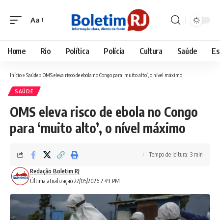
Aa
Font
Resizer
Home
Rio
Política
Polícia
Cultura
Saúde
Es
Início
»
Saúde
»
OMS eleva risco de ebola no Congo para ‘muito alto’, o nível máximo
SAÚDE
OMS eleva risco de ebola no Congo
para ‘muito alto’, o nível máximo
Tempo de leitura: 3 min
Redação Boletim RJ
Última atualização 22/05/2026 2:49 PM