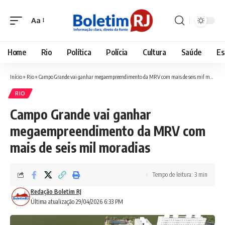
Aa
Font
Resizer
Home
Rio
Política
Polícia
Cultura
Saúde
Es
Início
»
Rio
»
Campo Grande vai ganhar megaempreendimento da MRV com mais de seis mil moradias
RIO
Campo Grande vai ganhar
megaempreendimento da MRV com
mais de seis mil moradias
Tempo de leitura: 3 min
Redação Boletim RJ
Última atualização 29/04/2026 6:33 PM