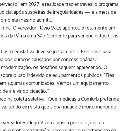
ervação” em 2027, a realidade traz entraves: o programa
judicial após suspeitas de irregularidades — e a meta de
 como ele mesmo admitiu.
mira. O vereador Flávio Valle apontou diretamente um
rios da Pátria e na São Clemente para ver que estão bons
Casa Legislativa deve se juntar com o Executivo para
a dos buracos causados por concessionárias.”
de modernização, os desafios seguem aparecendo. O
e sobre o uso indevido de equipamentos públicos: “Eles
s em algumas comunidades. Vemos um equipamento
 de ir e vir do cidadão.”
nço na coleta seletiva: “Que medidas a Comlurb pretende
tiva, tendo em vista que a quantidade é muito menor do
vereador Rodrigo Vizeu à busca por soluções da
u que o problema também passa pelo comportamento da