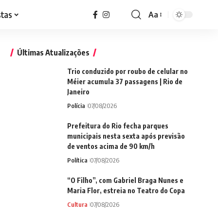
stas
Aa
Font
Resizer
Últimas Atualizações
Trio conduzido por roubo de celular no
Méier acumula 37 passagens | Rio de
Janeiro
Polícia
07/08/2026
Prefeitura do Rio fecha parques
municipais nesta sexta após previsão
de ventos acima de 90 km/h
Política
07/08/2026
“O Filho”, com Gabriel Braga Nunes e
Maria Flor, estreia no Teatro do Copa
Cultura
07/08/2026