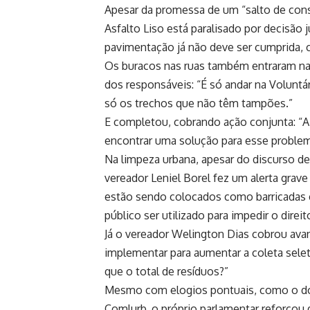
Apesar da promessa de um “salto de cons
Asfalto Liso está paralisado por decisão 
pavimentação já não deve ser cumprida,
Os buracos nas ruas também entraram na 
dos responsáveis: “É só andar na Voluntá
só os trechos que não têm tampões.”
E completou, cobrando ação conjunta: “A 
encontrar uma solução para esse problem
Na limpeza urbana, apesar do discurso 
vereador Leniel Borel fez um alerta grav
estão sendo colocados como barricada
público ser utilizado para impedir o direito
Já o vereador Welington Dias cobrou ava
implementar para aumentar a coleta sele
que o total de resíduos?”
Mesmo com elogios pontuais, como o do 
Comlurb, o próprio parlamentar reforço