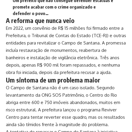
Um prefeito que não consegue defender estátuas e
promete acabar com o crime organizado e
defender o povo…
A reforma que nunca veio
Em 2022, um convênio de R$ 15 milhões foi firmado entre a
Prefeitura, o Tribunal de Contas do Estado (TCE-RJ) e outras
entidades para revitalizar o Campo de Santana. A promessa
incluía restauração de monumentos, reabertura de
banheiros e instalação de vigilância eletrônica. Três anos
depois, apenas R$ 900 mil foram repassados, e nenhuma
obra foi iniciada, depois da prefeitura recusar a ajuda.
Um sintoma de um problema maior
O Campo de Santana não é um caso isolado. Segundo
levantamento da ONG SOS Patrimônio, o Centro do Rio
abriga entre 600 e 750 imóveis abandonados, muitos em
risco estrutural. A prefeitura lançou o programa Reviver
Centro para tentar reverter esse quadro, mas os resultados
ainda são tímidos frente à magnitude do problema.
A tentativa de repassar o Campo de Santana à iniciativa