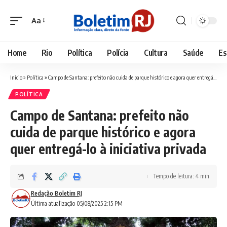
Aa
Font
Resizer
Home
Rio
Política
Polícia
Cultura
Saúde
Es
Início
»
Política
»
Campo de Santana: prefeito não cuida de parque histórico e agora quer entregá-lo à iniciativa privada
POLÍTICA
Campo de Santana: prefeito não
cuida de parque histórico e agora
quer entregá-lo à iniciativa privada
Tempo de leitura: 4 min
Redação Boletim RJ
Última atualização 05/08/2025 2:15 PM