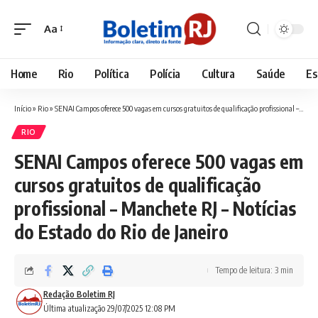
Aa
Font
Resizer
Home
Rio
Política
Polícia
Cultura
Saúde
Es
Início
»
Rio
»
SENAI Campos oferece 500 vagas em cursos gratuitos de qualificação profissional – Manchete RJ – Notícias do Estado do Rio de Janeiro
RIO
SENAI Campos oferece 500 vagas em
cursos gratuitos de qualificação
profissional – Manchete RJ – Notícias
do Estado do Rio de Janeiro
Tempo de leitura: 3 min
Redação Boletim RJ
Última atualização 29/07/2025 12:08 PM