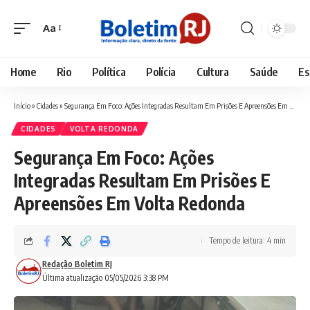
Aa
Font
Resizer
Home
Rio
Política
Polícia
Cultura
Saúde
Es
Início
»
Cidades
»
Segurança Em Foco: Ações Integradas Resultam Em Prisões E Apreensões Em Volta Redonda
CIDADES
VOLTA REDONDA
Segurança Em Foco: Ações
Integradas Resultam Em Prisões E
Apreensões Em Volta Redonda
Tempo de leitura: 4 min
Redação Boletim RJ
Última atualização 05/05/2026 3:38 PM