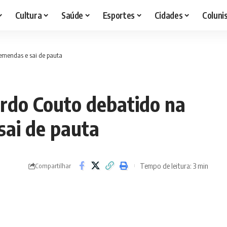
Cultura
Saúde
Esportes
Cidades
Coluni
e emendas e sai de pauta
ardo Couto debatido na
sai de pauta
Tempo de leitura: 3 min
Compartilhar