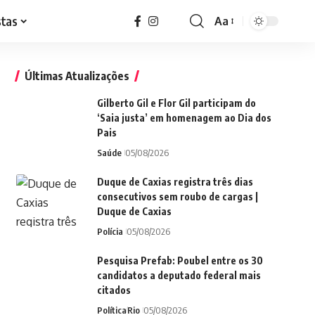
stas
Aa
Font
Resizer
Últimas Atualizações
Gilberto Gil e Flor Gil participam do
‘Saia justa’ em homenagem ao Dia dos
Pais
Saúde
05/08/2026
Duque de Caxias registra três dias
consecutivos sem roubo de cargas |
Duque de Caxias
Polícia
05/08/2026
Pesquisa Prefab: Poubel entre os 30
candidatos a deputado federal mais
citados
Política
Rio
05/08/2026