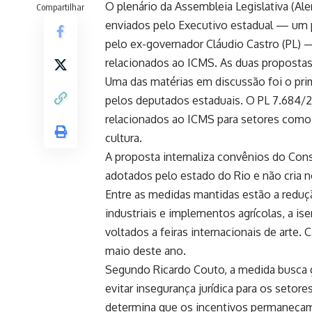
O plenário da Assembleia Legislativa (Alerj
Compartilhar
enviados pelo Executivo estadual — um p
pelo ex-governador Cláudio Castro (PL) 
relacionados ao ICMS. As duas proposta
Uma das matérias em discussão foi o prim
pelos deputados estaduais. O PL 7.684/26
relacionados ao ICMS para setores como sa
cultura.
A proposta internaliza convênios do Cons
adotados pelo estado do Rio e não cria no
Entre as medidas mantidas estão a redu
industriais e implementos agrícolas, a i
voltados a feiras internacionais de arte. 
maio deste ano.
Segundo Ricardo Couto, a medida busca ga
evitar insegurança jurídica para os seto
determina que os incentivos permaneçam 