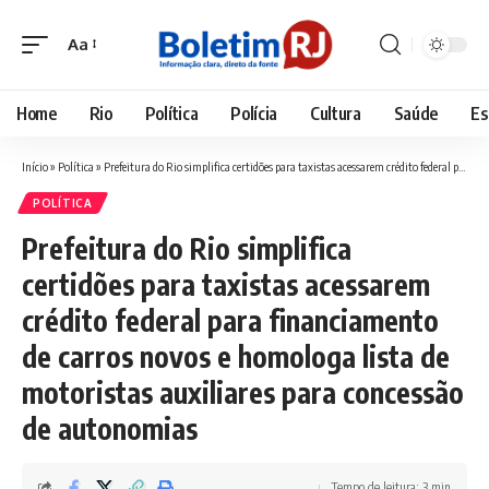
Aa
Font
Resizer
Home
Rio
Política
Polícia
Cultura
Saúde
Es
Início
»
Política
»
Prefeitura do Rio simplifica certidões para taxistas acessarem crédito federal para financiamento de carros novos e homologa lista de motoristas auxiliares para concessão de autonomias
POLÍTICA
Prefeitura do Rio simplifica
certidões para taxistas acessarem
crédito federal para financiamento
de carros novos e homologa lista de
motoristas auxiliares para concessão
de autonomias
Tempo de leitura: 3 min