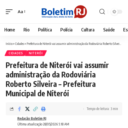
Aa
Font
Resizer
Home
Rio
Política
Polícia
Cultura
Saúde
Es
Início
»
Cidades
»
Prefeitura de Niterói vai assumir administração da Rodoviária Roberto Silveira – Prefeitura Municipal de Niterói
CIDADES
NITERÓI
Prefeitura de Niterói vai assumir
administração da Rodoviária
Roberto Silveira – Prefeitura
Municipal de Niterói
Tempo de leitura: 3 min
Redação Boletim RJ
Última atualização 28/05/2026 5:18 AM