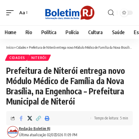
Aa
Font
Resizer
Home
Rio
Política
Polícia
Cultura
Saúde
Es
Início
»
Cidades
»
Prefeitura de Niterói entrega novo Módulo Médico de Família da Nova Brasília, na Engenhoca – Prefeitura Municipal de Niterói
CIDADES
NITERÓI
Prefeitura de Niterói entrega novo
Módulo Médico de Família da Nova
Brasília, na Engenhoca – Prefeitura
Municipal de Niterói
Tempo de leitura: 5 min
Redação Boletim RJ
Última atualização 02/07/2026 11:09 PM