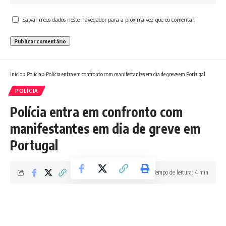
Salvar meus dados neste navegador para a próxima vez que eu comentar.
Início
»
Polícia
»
Polícia entra em confronto com manifestantes em dia de greve em Portugal
POLÍCIA
Polícia entra em confronto com
manifestantes em dia de greve em
Portugal
Tempo de leitura: 4 min
Redação Boletim RJ
Última atualização 03/06/2026 2:45 PM
Bandeira de Portugal cobre o Parlamento — Foto: Filipe Amorim/AFP