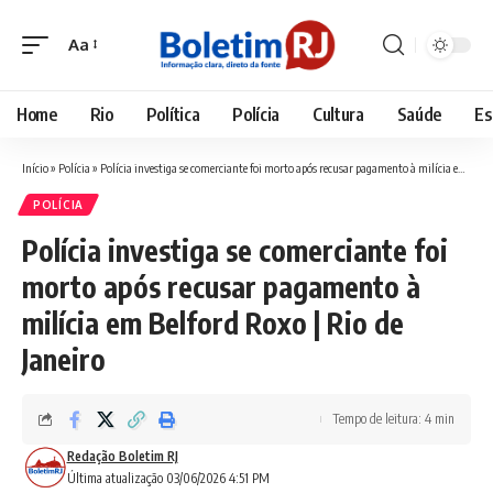
Aa
Font
Resizer
Home
Rio
Política
Polícia
Cultura
Saúde
Es
Início
»
Polícia
»
Polícia investiga se comerciante foi morto após recusar pagamento à milícia em Belford Roxo | Rio de Janeiro
POLÍCIA
Polícia investiga se comerciante foi
morto após recusar pagamento à
milícia em Belford Roxo | Rio de
Janeiro
Tempo de leitura: 4 min
Redação Boletim RJ
Última atualização 03/06/2026 4:51 PM