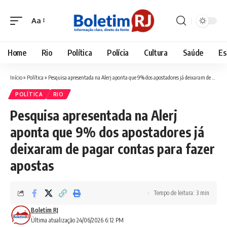
Aa
Font
Resizer
Home
Rio
Política
Polícia
Cultura
Saúde
Es
Início
»
Política
»
Pesquisa apresentada na Alerj aponta que 9% dos apostadores já deixaram de pagar contas para fazer apostas
POLÍTICA
RIO
Pesquisa apresentada na Alerj
aponta que 9% dos apostadores já
deixaram de pagar contas para fazer
apostas
Tempo de leitura: 3 min
Boletim RJ
Última atualização 24/06/2026 6:12 PM