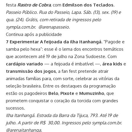
festa
Rastro de
Cobra
, com
Edmilson dos Teclados
.
Passeio Público. Rua do Passeio, Lapa. Sáb. (13), sex. (19) e
qua. (24). Grátis, com retirada de ingressos pelo
sympla.com.br. @arenapasseio.
Continua após a publicidade
7 Experimentar A feijoada da ilha Itanhangá.
“Pagode e
samba pelo hexa”: esse é o lema dos encontros temáticos
que acontecem até 19 de julho na Zona Sudoeste. Com
cardápio variado
— a feijoada é imbatível —,
área kids
e
transmissão dos jogos
, a fan fest pretende atrair
animadas famílias para, com sorte, celebrar as vitórias da
seleção brasileira. Entre os destaques da programação
estão os pagodeiros
Belo
,
Pixote
e
Mumuzinho
, que
prometem conquistar o coração da torcida com grandes
sucessos.
Ilha Itanhangá. Estrada da Barra da Tijuca, 793. Até 19 de
julho. A partir de R$ 30,00. Ingressos pelo sympla.com.br.
@arenaitanhanga.