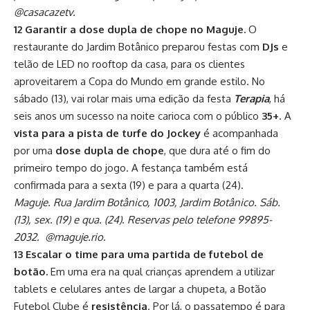
@casacazetv.
12 Garantir a dose dupla de chope no Maguje.
O
restaurante do Jardim Botânico preparou festas com
DJs
e
telão de LED no rooftop da casa, para os clientes
aproveitarem a Copa do Mundo em grande estilo. No
sábado (13), vai rolar mais uma edição da festa
Terapia
, há
seis anos um sucesso na noite carioca com o público
35+
. A
vista para a pista de turfe do Jockey
é acompanhada
por uma
dose dupla de chope
, que dura até o fim do
primeiro tempo do jogo. A festança também está
confirmada para a sexta (19) e para a quarta (24).
Maguje. Rua Jardim Botânico, 1003, Jardim Botânico. Sáb.
(13), sex. (19) e qua. (24). Reservas pelo telefone 99895-
2032. @maguje.rio.
13 Escalar o time para uma partida de futebol de
botão.
Em uma era na qual crianças aprendem a utilizar
tablets e celulares antes de largar a chupeta, a Botão
Futebol Clube é
resistência
. Por lá, o passatempo é para