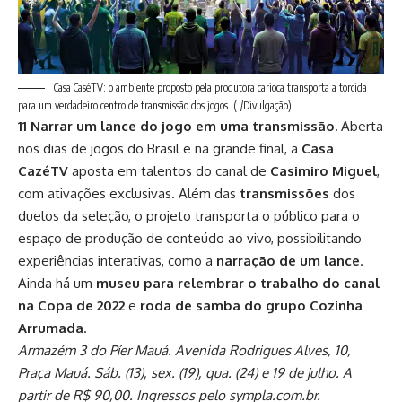
Casa CaséTV: o ambiente proposto pela produtora carioca transporta a torcida
para um verdadeiro centro de transmissão dos jogos.
(./Divulgação)
11 Narrar um lance do jogo em uma transmissão.
Aberta
nos dias de jogos do Brasil e na grande final, a
Casa
CazéTV
aposta em talentos do canal de
Casimiro Miguel
,
com ativações exclusivas. Além das
transmissões
dos
duelos da seleção, o projeto transporta o público para o
espaço de produção de conteúdo ao vivo, possibilitando
experiências interativas, como a
narração de um lance
.
Ainda há um
museu para relembrar o trabalho do canal
na Copa de 2022
e
roda de samba do grupo Cozinha
Arrumada
.
Armazém 3 do Píer Mauá. Avenida Rodrigues Alves, 10,
Praça Mauá. Sáb. (13), sex. (19), qua. (24) e 19 de julho. A
partir de R$ 90,00. Ingressos pelo sympla.com.br.