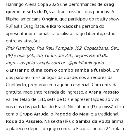
Flamingo Arena Copa 2026 une performances de
drag
queens e sets de DJs
às transmissões das partidas. A
filipino-americana
Ongina
, que participou do reality show
RuPaul’s Drag Race, e
Ikaro Kadoshi
, persona do
apresentador e jornalista paulista Tiago Liberato, estão
entre as atrações.
Pink Flamingo. Rua Raul Pompeia, 102, Copacabana. Sex.
(19) e qua. (24), 21h. Grátis até 22h, depois R$ 30,00.
Ingressos pelo sympla.com.br. @pinkflamingorio.
6 Entrar no clima com o combo samba e futebol.
Um
dos parques mais antigos da cidade, nos arredores da
Cinelândia, preparou uma agenda especial. Com entrada
gratuita, mediante retirada de ingresso, a
Arena Passeio
vai ter telão de LED, sets de DJs e apresentações ao vivo
nos dias das partidas do Brasil. No sábado (13), a missão fica
com o
Grupo Arruda
, o
Pagode do Maui
e a tradicional
Roda do Passeio
. Na sexta (19), o
Samba da Volta
anima
a plateia e depois do jogo contra a Escócia, no dia 24, rola a