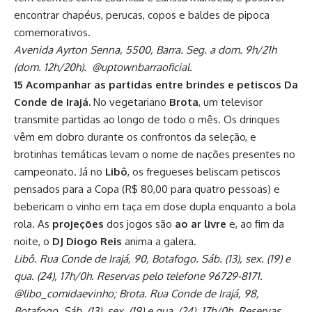
encontrar chapéus, perucas, copos e baldes de pipoca
comemorativos.
Avenida Ayrton Senna, 5500, Barra. Seg. a dom. 9h/21h
(dom. 12h/20h). @uptownbarraoficial.
15 Acompanhar as partidas entre brindes e petiscos Da
Conde de Irajá.
No vegetariano
Brota
, um televisor
transmite partidas ao longo de todo o mês. Os drinques
vêm em dobro durante os confrontos da seleção, e
brotinhas temáticas levam o nome de nações presentes no
campeonato. Já no
Libô
, os fregueses beliscam petiscos
pensados para a Copa (R$ 80,00 para quatro pessoas) e
bebericam o vinho em taça em dose dupla enquanto a bola
rola. As
projeções
dos jogos são
ao ar livre
e, ao fim da
noite, o
DJ Diogo Reis
anima a galera.
Libô. Rua Conde de Irajá, 90, Botafogo. Sáb. (13), sex. (19) e
qua. (24), 17h/0h. Reservas pelo telefone 96729-8171.
@libo_comidaevinho; Brota. Rua Conde de Irajá, 98,
Botafogo. Sáb. (13), sex. (19) e qua. (24), 17h/0h. Reservas