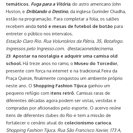
temáticos
.
Fuga para a Vitória
, do astro americano John
Huston, e
Driblando o Destino
, da inglesa Gurinder Chadha,
estão na programação. Para completar a folia, os salões
recebem ainda
totó e mesas de futebol de botão
para
entreter o público nos intervalos.
Estação Claro Rio. Rua Voluntários da Pátria, 35, Botafogo.
Ingressos pelo Ingresso.com. @estacaonetdecinema.
23 Apostar na nostalgia e adquirir uma camisa old
school.
Há treze anos no ramo, o
Museu do Torcedor
,
presente com força na internet e na tradicional Feira da
Praça Quinze, finalmente conquistou um ambiente próprio
neste ano. O
Shopping Fashion Tijuca
ganhou um
pequeno refúgio com
itens retrô
. Camisas raras de
diferentes décadas agora podem ser vistas, vestidas e
compradas por aficionados pelo esporte. O acervo reúne
itens de diferentes clubes do Rio e tem a missão de
fortalecer o cenário atual do
colecionismo carioca
.
Shopping Fashion Tijuca. Rua São Francisco Xavier, 173 A,