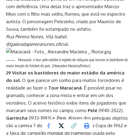
com deficiência. Uma delas traz o apresentador Marcos
Mion com o filho mais velho, Romeo, que está no espectro
autista. O personagem Pelezinho, criado por Mauricio de
Sousa, também foi estampado no asfalto.
Rua Pereira Nunes, Vila Isabel.
@galeradapereiranunes.oficial.
Maracanã: o tour pelo estádio é repleto de relíquias que narram os bastidores do
maior templo do futebol do país.
(Alexandre Macieira/Riotur)
29 Visitar os bastidores do maior estádio da américa
do sul.
O que parece um sonho para muitos torcedores é
realidade ao fazer o
Tour Maracanã
. É possível pisar no
gramado, conhecer a zona mista e entrar em um dos
vestiários. O acervo histórico exibe itens de jogadores que
marcaram seus nomes no campo, como
Pelé
(1940-2022),
Garrincha
(1933-1983) e
Zico
. Alguns dos principais objetos
são a camisa 7 do Brasil usada por Mané na Copa de 1962 e
a faixa de campeão mundial do Flamengo usada pelo