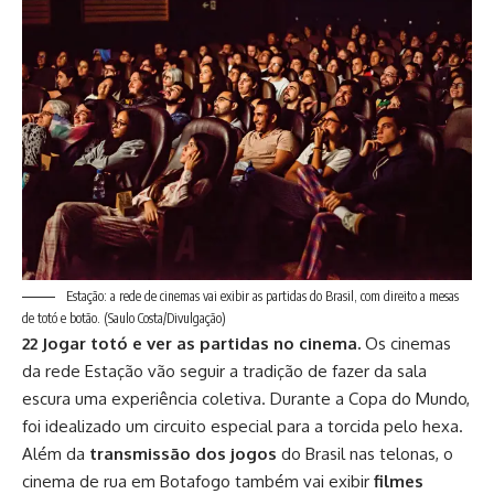
Estação: a rede de cinemas vai exibir as partidas do Brasil, com direito a mesas
de totó e botão.
(Saulo Costa/Divulgação)
22 Jogar totó e ver as partidas no cinema.
Os cinemas
da rede Estação vão seguir a tradição de fazer da sala
escura uma experiência coletiva. Durante a Copa do Mundo,
foi idealizado um circuito especial para a torcida pelo hexa.
Além da
transmissão
dos jogos
do Brasil nas telonas, o
cinema de rua em Botafogo também vai exibir
filmes