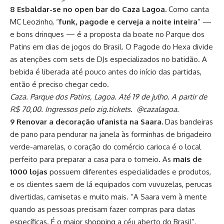
8 Esbaldar-se no open bar do Caza Lagoa.
Como canta
MC Leozinho, “
funk, pagode e cerveja a noite inteira
” —
e bons drinques — é a proposta da boate no Parque dos
Patins em dias de jogos do Brasil. O Pagode do Hexa divide
as atenções com sets de DJs especializados no batidão. A
bebida é liberada até pouco antes do início das partidas,
então é preciso chegar cedo.
Caza. Parque dos Patins, Lagoa. Até 19 de julho. A partir de
R$ 70,00. Ingressos pelo zig.tickets. @cazalagoa.
9 Renovar a decoração ufanista na Saara.
Das bandeiras
de pano para pendurar na janela às forminhas de brigadeiro
verde-amarelas, o coração do comércio carioca é o local
perfeito para preparar a casa para o torneio. As
mais de
1000 lojas
possuem diferentes especialidades e produtos,
e os clientes saem de lá equipados com vuvuzelas, perucas
divertidas, camisetas e muito mais. “A Saara vem à mente
quando as pessoas precisam fazer compras para datas
específicas. É o maior shopping a céu aberto do Brasil”,