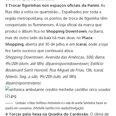
3 Trocar figurinhas nos espaços oficiais da Panini.
As
filas dão a volta no quarteirão… Espalhados por toda a
região metropolitana, os pontos de troca de figurinha têm
conquistado os fluminenses. A loja oficial da marca que
produz o álbum fica no
Shopping Downtown
, na Barra,
mas do outro lado da baía há mais duas: no
Plaza
Shopping
, aberta até 30 de julho, e em
Icaraí
, onde a loja
fez tanto sucesso que continuará ativa.
Shopping Downtown. Avenida das Américas, 500, Barra.
9h/20h (dom. até 18h). @paninipointdowntown; Edifício
Boulevard Saint Honoré. Rua Miguel de Frias, 136, Icaraí,
Niterói. Seg. a sáb. 9h/20h (sáb. até 18h).
@paninipointniteroi.
Cardosão: o bloco Sinfônica Ambulante e a roda de samba Sambotica tocam na
quadra em Laranjeiras.
(Michelle Castilho Circo voador/Divulgação)
4 Torcer pelo hexa na Quadra do Cardosão.
O clima de