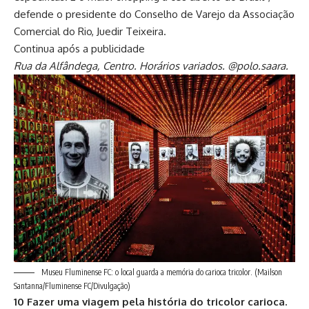
defende o presidente do Conselho de Varejo da Associação
Comercial do Rio, Juedir Teixeira.
Continua após a publicidade
Rua da Alfândega, Centro. Horários variados. @polo.saara.
Museu Fluminense FC: o local guarda a memória do carioca tricolor.
(Mailson
Santanna/Fluminense FC/Divulgação)
10 Fazer uma viagem pela história do tricolor carioca.