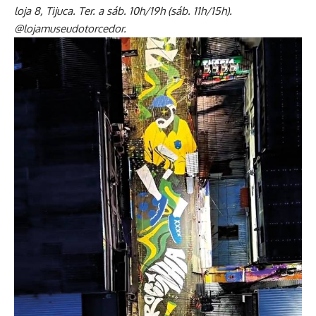
loja 8, Tijuca. Ter. a sáb. 10h/19h (sáb. 11h/15h).
@lojamuseudotorcedor.