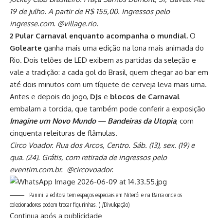
19 de julho. A partir de R$ 155,00. Ingressos pelo
ingresse.com. @village.rio.
2 Pular Carnaval enquanto acompanha o mundial.
O
Golearte
ganha mais uma edição na lona mais animada do
Rio. Dois telões de LED exibem as partidas da seleção e
vale a tradição: a cada gol do Brasil, quem chegar ao bar em
até dois minutos com um tíquete de cerveja leva mais uma.
Antes e depois do jogo,
DJs
e
blocos de Carnaval
embalam a torcida, que também pode conferir a exposição
Imagine um Novo Mundo — Bandeiras da Utopia
, com
cinquenta releituras de flâmulas.
Circo Voador. Rua dos Arcos, Centro. Sáb. (13), sex. (19) e
qua. (24). Grátis, com retirada de ingressos pelo
eventim.com.br. @circovoador.
Panini: a editora tem espaços especiais em Niterói e na Barra onde os
colecionadores podem trocar figurinhas.
(./Divulgação)
Continua após a publicidade