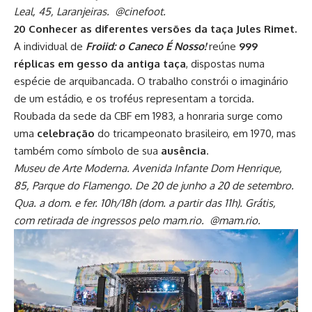
Leal, 45, Laranjeiras. @cinefoot.
20 Conhecer as diferentes versões da taça Jules Rimet.
A individual de
Froiid: o Caneco É Nosso!
reúne
999
réplicas em gesso da antiga taça
, dispostas numa
espécie de arquibancada. O trabalho constrói o imaginário
de um estádio, e os troféus representam a torcida.
Roubada da sede da CBF em 1983, a honraria surge como
uma
celebração
do tricampeonato brasileiro, em 1970, mas
também como símbolo de sua
ausência
.
Museu de Arte Moderna. Avenida Infante Dom Henrique,
85, Parque do Flamengo. De 20 de junho a 20 de setembro.
Qua. a dom. e fer. 10h/18h (dom. a partir das 11h). Grátis,
com retirada de ingressos pelo mam.rio. @mam.rio.