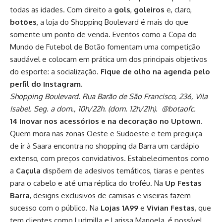
todas as idades. Com direito a
gols
,
goleiros
e, claro,
botões
, a loja do Shopping Boulevard é mais do que
somente um ponto de venda. Eventos como a Copa do
Mundo de Futebol de Botão fomentam uma competição
saudável e colocam em prática um dos principais objetivos
do esporte: a socialização.
Fique de olho na agenda pelo
perfil do Instagram.
Shopping Boulevard. Rua Barão de São Francisco, 236, Vila
Isabel. Seg. a dom., 10h/22h. (dom. 12h/21h). @botaofc.
14 Inovar nos acessórios e na decoração no Uptown
.
Quem mora nas zonas Oeste e Sudoeste e tem preguiça
de ir à Saara encontra no shopping da Barra um cardápio
extenso, com preços convidativos. Estabelecimentos como
a
Caçula
dispõem de adesivos temáticos, tiaras e pentes
para o cabelo e até uma réplica do troféu. Na
Up Festas
Barra
, designs exclusivos de camisas e viseiras fazem
sucesso com o público. Na
Lojas 1A99
e
Vivian Festas
, que
tem clientes como Ludmilla e Larissa Manoela, é possível