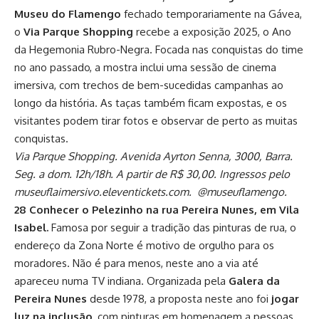
Museu do Flamengo
fechado temporariamente na Gávea,
o
Via Parque Shopping
recebe a exposição 2025, o Ano
da Hegemonia Rubro-Negra. Focada nas conquistas do time
no ano passado, a mostra inclui uma sessão de cinema
imersiva, com trechos de bem-sucedidas campanhas ao
longo da história. As taças também ficam expostas, e os
visitantes podem tirar fotos e observar de perto as muitas
conquistas.
Via Parque Shopping. Avenida Ayrton Senna, 3000, Barra.
Seg. a dom. 12h/18h. A partir de R$ 30,00. Ingressos pelo
museuflaimersivo.eleventickets.com. @museuflamengo.
28 Conhecer o Pelezinho na rua Pereira Nunes, em Vila
Isabel.
Famosa por seguir a tradição das pinturas de rua, o
endereço da Zona Norte é motivo de orgulho para os
moradores. Não é para menos, neste ano a via até
apareceu numa TV indiana. Organizada pela
Galera da
Pereira Nunes
desde 1978, a proposta neste ano foi
jogar
luz na inclusão
, com pinturas em homenagem a pessoas