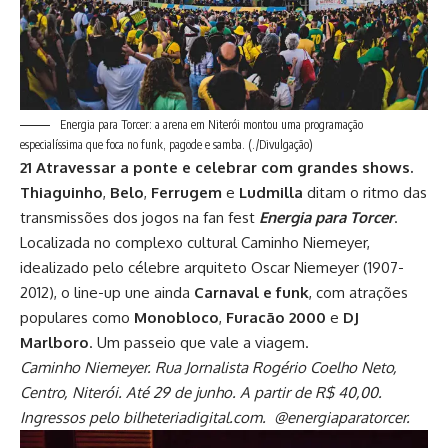
Energia para Torcer: a arena em Niterói montou uma programação
especialíssima que foca no funk, pagode e samba.
(./Divulgação)
21 Atravessar a ponte e celebrar com grandes shows.
Thiaguinho
,
Belo
,
Ferrugem
e
Ludmilla
ditam o ritmo das
transmissões dos jogos na fan fest
Energia para Torcer
.
Localizada no complexo cultural Caminho Niemeyer,
idealizado pelo célebre arquiteto Oscar Niemeyer (1907-
2012), o line-up une ainda
Carnaval e funk
, com atrações
populares como
Monobloco
,
Furacão 2000
e
DJ
Marlboro
. Um passeio que vale a viagem.
Caminho Niemeyer. Rua Jornalista Rogério Coelho Neto,
Centro, Niterói. Até 29 de junho. A partir de R$ 40,00.
Ingressos pelo bilheteriadigital.com. @energiaparatorcer.