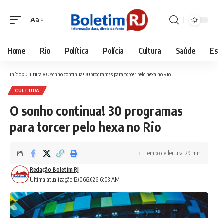
Aa
Font
Resizer
Home
Rio
Política
Polícia
Cultura
Saúde
Es
Início
»
Cultura
»
O sonho continua! 30 programas para torcer pelo hexa no Rio
CULTURA
O sonho continua! 30 programas
para torcer pelo hexa no Rio
Tempo de leitura: 29 min
Redação Boletim RJ
Última atualização 12/06/2026 6:03 AM