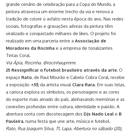
grande cenário de celebração para a Copa do Mundo, a
pintura atravessa um enorme trecho da via e renova a
tradição de colorir o asfalto nesta época do ano. Nas redes
sociais, fotografias e gravações aéreas da pintura têm
viralizado e conquistado milhares de likes. O projeto foi
realizado em uma parceria entre a
Associação de
Moradores da Rocinha
e a empresa de tonalizantes
Tintas Coral.
Via Ápia, Rocinha. @rocinhaupmmr.
25 Ressignificar o futebol brasileiro através da arte.
O
espaço
Rato
, de Raul Mourão e Cabelo Cobra Coral, recebe
a exposição
+55
, da artista visual
Clara Rara
. Em suas telas,
a carioca explora os símbolos, os personagens e as cores
do esporte mais amado do país, alinhavando memórias e as
conexões profundas entre cultura, identidade e paixão. A
abertura conta com discotecagem dos
DJs Nado Leal
e
B
Pauleira
, numa festa que une arte, música e futebol.
Rato. Rua Joaquim Silva, 71, Lapa. Abertura no sábado (20),