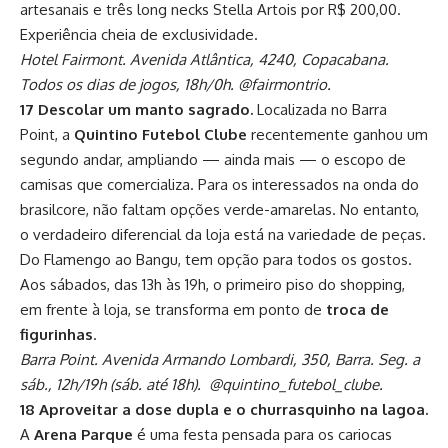
artesanais e três long necks Stella Artois por R$ 200,00.
Experiência cheia de exclusividade.
Hotel Fairmont. Avenida Atlântica, 4240, Copacabana.
Todos os dias de jogos, 18h/0h. @fairmontrio.
17 Descolar um manto sagrado.
Localizada no Barra
Point, a
Quintino Futebol Clube
recentemente ganhou um
segundo andar, ampliando — ainda mais — o escopo de
camisas que comercializa. Para os interessados na onda do
brasilcore, não faltam opções verde-amarelas. No entanto,
o verdadeiro diferencial da loja está na variedade de peças.
Do Flamengo ao Bangu, tem opção para todos os gostos.
Aos sábados, das 13h às 19h, o primeiro piso do shopping,
em frente à loja, se transforma em ponto de
troca de
figurinhas
.
Barra Point. Avenida Armando Lombardi, 350, Barra. Seg. a
sáb., 12h/19h (sáb. até 18h). @quintino_futebol_clube.
18 Aproveitar a dose dupla e o churrasquinho na lagoa.
A
Arena Parque
é uma festa pensada para os cariocas