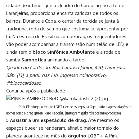
cidade de interior que a Quadra do Cardosão, no alto de
Laranjeiras, proporciona encanta cariocas de todos os
bairros. Durante a Copa, o cantar da torcida se junta à
tradicional roda de samba que costuma se apresentar por
lá. Na estreia do Brasil na competição, os frequentadores
vão poder acompanhar a transmissão num telão de LED, e
ainda tem o
bloco Sinfônica Ambulante
e a roda de
samba
Sambotica
animando a tarde.
Quadra do Cardosão. Rua Cardoso Júnior, 420, Laranjeiras.
Sáb. (13), a partir das 14h. Ingresso colaborativo.
@blococardosao.
Continua após a publicidade
Pink Flamingo: o reduto LGBT+ exibe os jogos da Copa junto a apresentações de
nomes como a drag queen Ikaro Kadoshi.
(Instagram @ikarokadoshi/Reprodução)
5 Assistir a um espetáculo de drag.
Até mesmo os
espaços queer se renderam, afinal o maior torneio do
planeta acontece no mês do
orgulho LGBT+
. A Pink