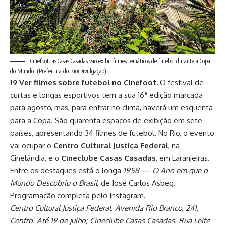
Cinefoot: as Casas Casadas vão exibir filmes temáticos de futebol durante a Copa
do Mundo.
(Prefeitura do Rio/Divulgação)
19 Ver filmes sobre futebol no Cinefoot.
O festival de
curtas e longas esportivos tem a sua 16ª edição marcada
para agosto, mas, para entrar no clima, haverá um esquenta
para a Copa. São quarenta espaços de exibição em sete
países, apresentando 34 filmes de futebol. No Rio, o evento
vai ocupar o
Centro Cultural Justiça Federal
, na
Cinelândia, e o
Cineclube Casas Casadas
, em Laranjeiras.
Entre os destaques está o longa
1958 — O Ano em que o
Mundo Descobriu o Brasil
, de José Carlos Asbeg.
Programação completa pelo Instagram.
Centro Cultural Justiça Federal. Avenida Rio Branco, 241,
Centro. Até 19 de julho; Cineclube Casas Casadas. Rua Leite