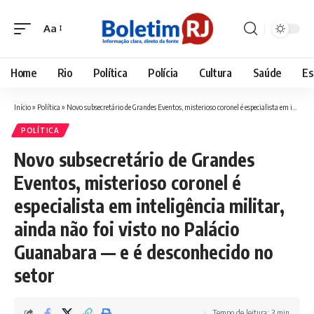
Aa
Font
Resizer
Home
Rio
Política
Polícia
Cultura
Saúde
Es
Início
»
Política
»
Novo subsecretário de Grandes Eventos, misterioso coronel é especialista em inteligência militar, ainda não foi visto no Palácio Guanabara — e é desconhecido no setor
POLÍTICA
Novo subsecretário de Grandes
Eventos, misterioso coronel é
especialista em inteligência militar,
ainda não foi visto no Palácio
Guanabara — e é desconhecido no
setor
Tempo de leitura: 3 min