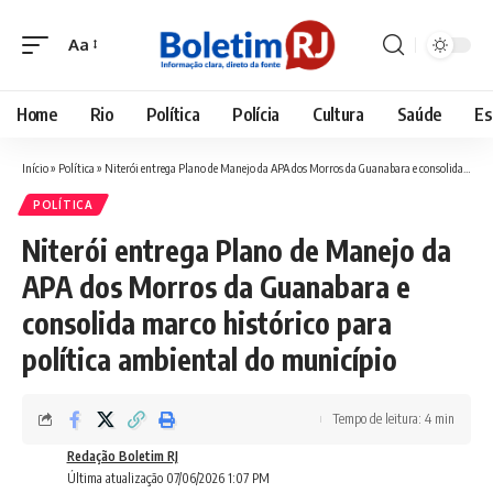
Aa
Font
Resizer
Home
Rio
Política
Polícia
Cultura
Saúde
Es
Início
»
Política
»
Niterói entrega Plano de Manejo da APA dos Morros da Guanabara e consolida marco histórico para política ambiental do município
POLÍTICA
Niterói entrega Plano de Manejo da
APA dos Morros da Guanabara e
consolida marco histórico para
política ambiental do município
Tempo de leitura: 4 min
Redação Boletim RJ
Última atualização 07/06/2026 1:07 PM