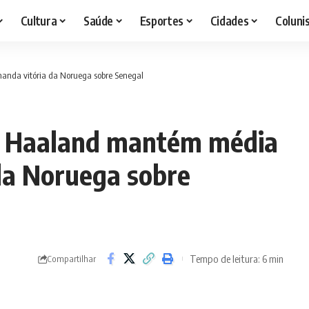
Cultura
Saúde
Esportes
Cidades
Coluni
manda vitória da Noruega sobre Senegal
s, Haaland mantém média
 da Noruega sobre
Tempo de leitura: 6 min
Compartilhar