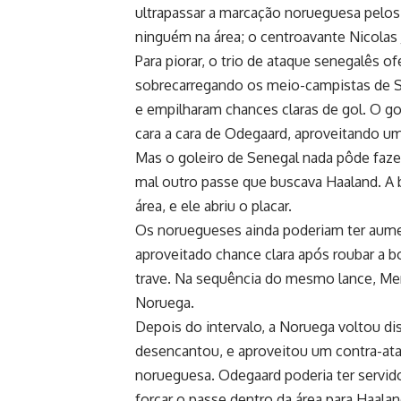
ultrapassar a marcação norueguesa pelo
ninguém na área; o centroavante Nicolas 
Para piorar, o trio de ataque senegalês o
sobrecarregando os meio-campistas de 
e empilharam chances claras de gol. O go
cara a cara de Odegaard, aproveitando u
Mas o goleiro de Senegal nada pôde faze
mal outro passe que buscava Haaland. A b
área, e ele abriu o placar.
Os noruegueses ainda poderiam ter aumen
aproveitado chance clara após roubar a 
trave. Na sequência do mesmo lance, Me
Noruega.
Depois do intervalo, a Noruega voltou di
desencantou, e aproveitou um contra-at
norueguesa. Odegaard poderia ter servido 
forçar o passe dentro da área para Haalan