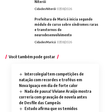
Niterói
Cidades
Niterói
07/08/2026
Prefeitura de Maricá inicia segundo
módulo do curso sobre síndromes raras
e transtornos do
neurodesenvolvimento
Cidades
Maricá
07/08/2026
Você também pode gostar
Intercolegial tem competições de
natação com recordes e troféus em
Nova Iguaçu em dia de forte calor
Nada de pausa! Viviane Araújo mostra
correria com gravação de novela antes
de Desfile das Campeãs
Estudo afirma que os temidos