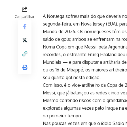
A Noruega sofreu mais do que deveria no 
Compartilhar
segunda-feira, em Nova Jersey (EUA), par
Mundo de 2026. Os noruegueses têm os m
saldo de gols; ambos se enfrentam na roda
Numa Copa em que Messi, pela Argentina
recordes, o estreante Erling Haaland deu
Mundiais — e para disputar a artilharia d
ou os 16 de Mbappé, os maiores artilheir
seu quarto gol nesta edição.
Com isso, é o vice-artilheiro da Copa d
Messi, que já balançou as redes cinco ve
Mesmo correndo riscos com o grandalhão
explorada algumas vezes pelo Iraque na 
no primeiro tempo.
Nas poucas vezes em que o ídolo Sadio M