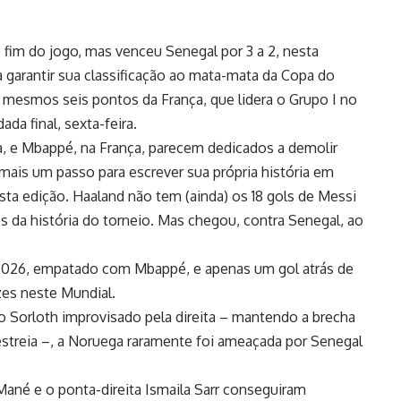
fim do jogo, mas venceu Senegal por 3 a 2, nesta
a garantir sua classificação ao mata-mata da Copa do
esmos seis pontos da França, que lidera o Grupo I no
da final, sexta-feira.
, e Mbappé, na França, parecem dedicados a demolir
 mais um passo para escrever sua própria história em
esta edição. Haaland não tem (ainda) os 18 gols de Messi
os da história do torneio. Mas chegou, contra Senegal, ao
e 2026, empatado com Mbappé, e apenas um gol atrás de
zes neste Mundial.
 Sorloth improvisado pela direita – mantendo a brecha
estreia –, a Noruega raramente foi ameaçada por Senegal
ané e o ponta-direita Ismaila Sarr conseguiram