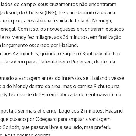
s lados do campo, seus cruzamentos não encontraram
Jackson, do Chelsea (ING), fez partida muito apagada.
ferecia pouca resistência à saída de bola da Noruega,
Senegal. Com isso, os noruegueses encontraram espaços
leiro Mendy fez milagre, aos 36 minutos, em finalização
m lançamento escorado por Haaland.
r, aos 42 minutos, quando o zagueiro Koulibaly afastou
ola sobrou para o lateral-direito Pedersen, dentro da
tado a vantagem antes do intervalo, se Haaland tivesse
bola de Mendy dentro da área, mas o camisa 9 chutou na
ndy fez grande defesa em cabeçada do centroavante da
sposta a ser mais eficiente. Logo aos 2 minutos, Haaland
aque puxado por Odegaard para ampliar a vantagem
Sorloth, que passava livre a seu lado, mas preferiu
d. Foi a decisão correta.