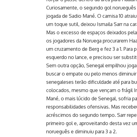
Curiosamente, o segundo gol norueguês 
jogada de Sadio Mané. O camisa 10 atrai
um toque sutil, deixou Ismaila Sarr na car
Mas o excesso de espaços deixados pela
os jogadores da Noruega procurarem Haal
um cruzamento de Berg e fez 3 a 1. Para 
esquerdo no lance, e precisou ser substit
Sem outra opção, Senegal empilhou jogado
buscar o empate ou pelo menos diminuir
senegaleses terão dificuldade até para bu
colocados, mesmo que vençam o frágil Ir
Mané, o mais lúcido de Senegal, sofria p
responsabilidades ofensivas. Mas recebeu 
acréscimos do segundo tempo. Sarr repet
primeiro gol e, aproveitando desta vez u
norueguês e diminuiu para 3 a 2.