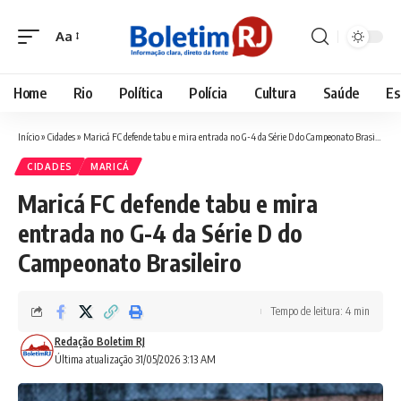
Aa
Font
Resizer
Home
Rio
Política
Polícia
Cultura
Saúde
Es
Início
»
Cidades
»
Maricá FC defende tabu e mira entrada no G-4 da Série D do Campeonato Brasileiro
CIDADES
MARICÁ
Maricá FC defende tabu e mira
entrada no G-4 da Série D do
Campeonato Brasileiro
Tempo de leitura: 4 min
Redação Boletim RJ
Última atualização 31/05/2026 3:13 AM