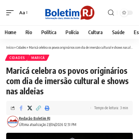
Aa
Font
Resizer
Home
Rio
Política
Polícia
Cultura
Saúde
Es
Início
»
Cidades
»
Maricá celebra os povos originários com dia de imersão cultural e shows nas aldeias
CIDADES
MARICÁ
Maricá celebra os povos originários
com dia de imersão cultural e shows
nas aldeias
Tempo de leitura: 3 min
Redação Boletim RJ
Última atualização 23/04/2026 12:51 PM