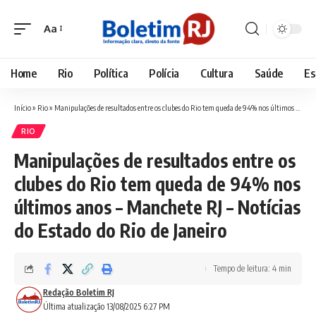
Aa
Font
Resizer
Home
Rio
Política
Polícia
Cultura
Saúde
Es
Início
»
Rio
»
Manipulações de resultados entre os clubes do Rio tem queda de 94% nos últimos anos – Manchete RJ – Notícias do Estado do Rio de Janeiro
RIO
Manipulações de resultados entre os
clubes do Rio tem queda de 94% nos
últimos anos – Manchete RJ – Notícias
do Estado do Rio de Janeiro
Tempo de leitura: 4 min
Redação Boletim RJ
Última atualização 13/08/2025 6:27 PM