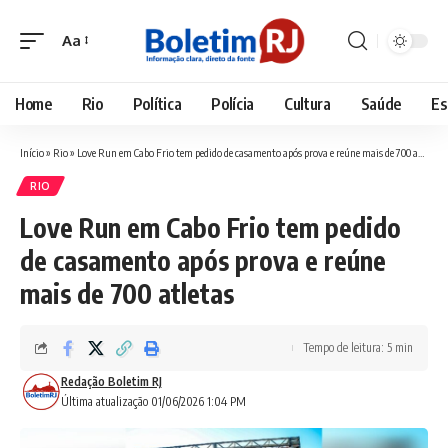
Aa
Font
Resizer
Home
Rio
Política
Polícia
Cultura
Saúde
Es
Início
»
Rio
»
Love Run em Cabo Frio tem pedido de casamento após prova e reúne mais de 700 atletas
RIO
Love Run em Cabo Frio tem pedido
de casamento após prova e reúne
mais de 700 atletas
Tempo de leitura: 5 min
Redação Boletim RJ
Última atualização 01/06/2026 1:04 PM