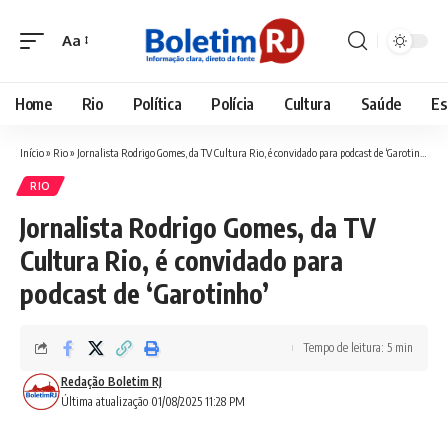
Aa
Font
Resizer
Home
Rio
Política
Polícia
Cultura
Saúde
Es
Início
»
Rio
»
Jornalista Rodrigo Gomes, da TV Cultura Rio, é convidado para podcast de ‘Garotinho’
RIO
Jornalista Rodrigo Gomes, da TV
Cultura Rio, é convidado para
podcast de ‘Garotinho’
Tempo de leitura: 5 min
Redação Boletim RJ
Última atualização 01/08/2025 11:28 PM