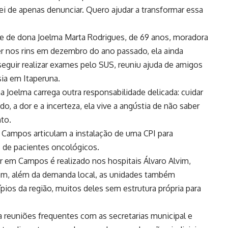
ei de apenas denunciar. Quero ajudar a transformar essa
 de dona Joelma Marta Rodrigues, de 69 anos, moradora
r nos rins em dezembro do ano passado, ela ainda
eguir realizar exames pelo SUS, reuniu ajuda de amigos
sia em Itaperuna.
a Joelma carrega outra responsabilidade delicada: cuidar
, a dor e a incerteza, ela vive a angústia de não saber
to.
 Campos articulam a instalação de uma CPI para
s de pacientes oncológicos.
r em Campos é realizado nos hospitais Álvaro Alvim,
rém, além da demanda local, as unidades também
ios da região, muitos deles sem estrutura própria para
a reuniões frequentes com as secretarias municipal e