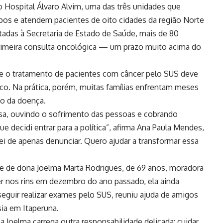
o Hospital Álvaro Alvim, uma das três unidades que
os e atendem pacientes de oito cidades da região Norte
adas à Secretaria de Estado de Saúde, mais de 80
primeira consulta oncológica — um prazo muito acima do
ue o tratamento de pacientes com câncer pelo SUS deve
co. Na prática, porém, muitas famílias enfrentam meses
ço da doença.
a, ouvindo o sofrimento das pessoas e cobrando
e decidi entrar para a política”, afirma Ana Paula Mendes,
ei de apenas denunciar. Quero ajudar a transformar essa
 de dona Joelma Marta Rodrigues, de 69 anos, moradora
r nos rins em dezembro do ano passado, ela ainda
eguir realizar exames pelo SUS, reuniu ajuda de amigos
sia em Itaperuna.
a Joelma carrega outra responsabilidade delicada: cuidar