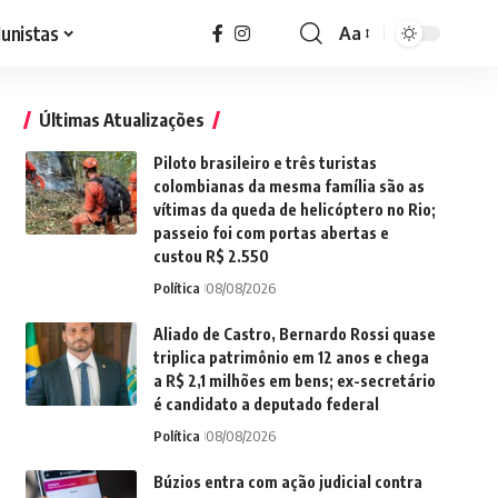
lunistas
Aa
Font
Resizer
Últimas Atualizações
Piloto brasileiro e três turistas
colombianas da mesma família são as
vítimas da queda de helicóptero no Rio;
passeio foi com portas abertas e
custou R$ 2.550
Política
08/08/2026
Aliado de Castro, Bernardo Rossi quase
triplica patrimônio em 12 anos e chega
a R$ 2,1 milhões em bens; ex-secretário
é candidato a deputado federal
Política
08/08/2026
Búzios entra com ação judicial contra