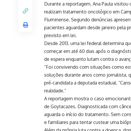
Durante a reportagem, Ana Paula visitou 
realizam tratamento oncológico em Camp
Fluminense. Segundo denúncias apresent
pacientes aguardam desde janeiro pela 
previsto em lei.
Desde 2013, uma lei federal determina q
começar em até 60 dias após o diagnósti
de espera enquanto lutam contra o avan
“Foi convivendo com situações como ess
soluções durante anos como jornalista, qu
pré-candidata a deputada estadual. “Cans
realidade.”
A reportagem mostra o caso emocionante
de Goytacazes. Diagnosticada com cânce
aguarda o início do tratamento. Sem cons
e familiares para tentar custear uma bióp
Além da própria luta contra a doença, don