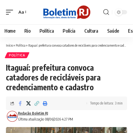
Aa
Font
Resizer
Home
Rio
Política
Polícia
Cultura
Saúde
Es
Início
»
Política
»
Itaguaí: prefeitura convoca catadores de recicláveis para credenciamento e cadastro
POLÍTICA
Itaguaí: prefeitura convoca
catadores de recicláveis para
credenciamento e cadastro
Tempo de leitura: 3 min
Redação Boletim RJ
Última atualização 08/06/2026 4:27 PM