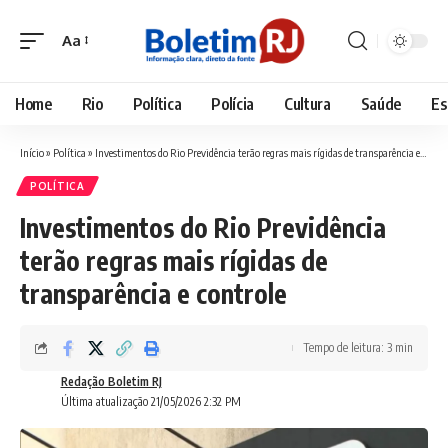
Aa
Font
Resizer
Home
Rio
Política
Polícia
Cultura
Saúde
Es
Início
»
Política
»
Investimentos do Rio Previdência terão regras mais rígidas de transparência e controle
POLÍTICA
Investimentos do Rio Previdência
terão regras mais rígidas de
transparência e controle
Tempo de leitura: 3 min
Redação Boletim RJ
Última atualização 21/05/2026 2:32 PM