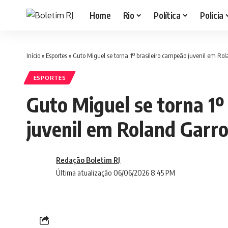
Home
Rio
Política
Polícia
Início
»
Esportes
»
Guto Miguel se torna 1º brasileiro campeão juvenil em Ro
ESPORTES
Guto Miguel se torna 1º
juvenil em Roland Garr
Redação Boletim RJ
Última atualização 06/06/2026 8:45 PM