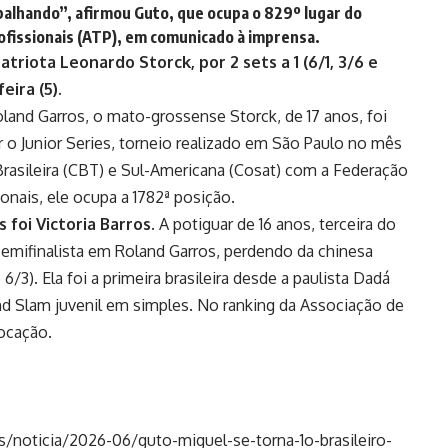
balhando”, afirmou Guto, que ocupa o 829º lugar do
ofissionais (ATP), em comunicado à imprensa.
riota Leonardo Storck, por 2 sets a 1 (6/1, 3/6 e
eira (5).
land Garros, o mato-grossense Storck, de 17 anos, foi
 o Junior Series, torneio realizado em São Paulo no mês
Brasileira (CBT) e Sul-Americana (Cosat) com a Federação
ionais, ele ocupa a 1782ª posição.
foi Victoria Barros.
A potiguar de 16 anos, terceira do
 semifinalista em Roland Garros, perdendo da chinesa
 6/3). Ela foi a primeira brasileira desde a paulista Dadá
and Slam juvenil em simples. No ranking da Associação de
locação.
s/noticia/2026-06/guto-miguel-se-torna-1o-brasileiro-