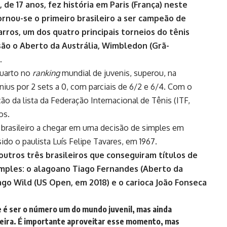
de 17 anos, fez história em Paris (França) neste
ornou-se o primeiro brasileiro a ser campeão de
rros, um dos quatro principais torneios do tênis
são o Aberto da Austrália, Wimbledon (Grã-
.
quarto no
ranking
mundial de juvenis, superou, na
ius por 2 sets a 0, com parciais de 6/2 e 6/4. Com o
ção da lista da Federação Internacional de Tênis (ITF,
os.
 brasileiro a chegar em uma decisão de simples em
ido o paulista Luís Felipe Tavares, em 1967.
 outros três brasileiros que conseguiram títulos de
imples: o alagoano Tiago Fernandes (Aberto da
ago Wild (US Open, em 2018) e o carioca João Fonseca
ue é ser o número um do mundo juvenil, mas ainda
reira. É importante aproveitar esse momento, mas