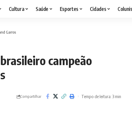
Cultura
Saúde
Esportes
Cidades
Coluni
land Garros
 brasileiro campeão
os
Tempo de leitura: 3 min
Compartilhar