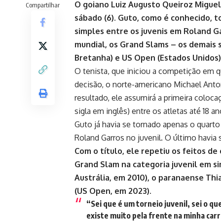
O goiano Luiz Augusto Queiroz Miguel, 
Compartilhar
sábado (6). Guto, como é conhecido, t
simples entre os juvenis em Roland Ga
mundial, os Grand Slams – os demais 
Bretanha) e US Open (Estados Unidos)
O tenista, que iniciou a competição em 
decisão, o norte-americano Michael Anton
resultado, ele assumirá a primeira coloca
sigla em inglês) entre os atletas até 18 an
Guto já havia se tornado apenas o quarto
Roland Garros no juvenil. O último havia s
Com o título, ele repetiu os feitos de
Grand Slam na categoria juvenil em s
Austrália, em 2010), o paranaense Thi
(US Open, em 2023).
“Sei que é um torneio juvenil, sei o q
existe muito pela frente na minha car