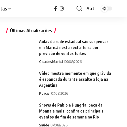
stas
Aa
Font
Resizer
Últimas Atualizações
Aulas da rede estadual são suspensas
em Maricá nesta sexta-feira por
previsão de ventos fortes
Cidades
Maricá
07/08/2026
Vídeo mostra momento em que grávida
é espancada durante assalto a loja na
Argentina
Polícia
07/08/2026
Shows de Pablo e Hungria, peça da
Moana e mais; confira os principais
eventos do fim de semana no Rio
Saúde
07/08/2026