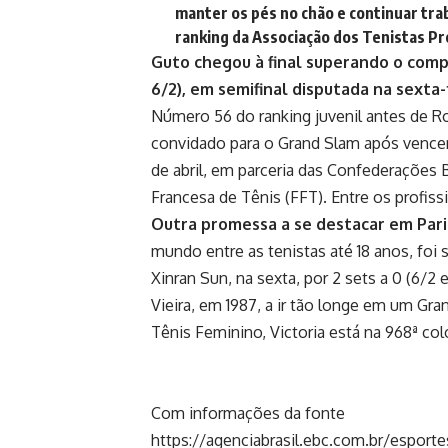
manter os pés no chão e continuar tra
ranking da Associação dos Tenistas Pr
Guto chegou à final superando o compat
6/2), em semifinal disputada na sexta-f
Número 56 do ranking juvenil antes de Ro
convidado para o Grand Slam após vencer
de abril, em parceria das Confederações 
Francesa de Tênis (FFT). Entre os profiss
Outra promessa a se destacar em Paris 
mundo entre as tenistas até 18 anos, foi
Xinran Sun, na sexta, por 2 sets a 0 (6/2 e
Vieira, em 1987, a ir tão longe em um Gr
Tênis Feminino, Victoria está na 968ª co
Com informações da fonte
https://agenciabrasil.ebc.com.br/esporte