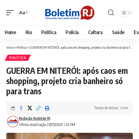
Aa
Font
Resizer
Home
Rio
Política
Polícia
Cultura
Saúde
Es
Início
»
Política
»
GUERRA EM NITERÓI: após caos em shopping, projeto cria banheiro só para trans
POLÍTICA
GUERRA EM NITERÓI: após caos em
shopping, projeto cria banheiro só
para trans
Tempo de leitura: 3 min
Redação Boletim RJ
Última atualização 23/05/2026 1:26 PM