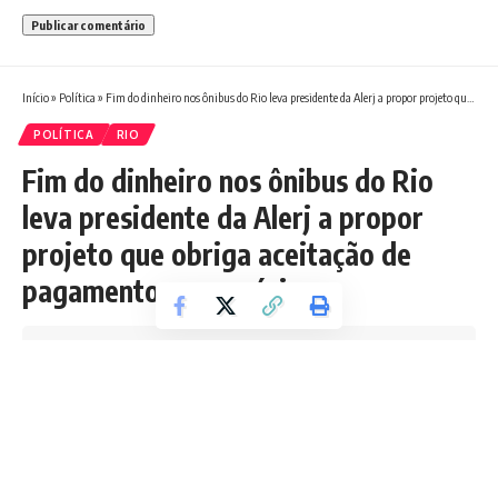
Início
»
Política
»
Fim do dinheiro nos ônibus do Rio leva presidente da Alerj a propor projeto que obriga aceitação de pagamento em espécie
POLÍTICA
RIO
Fim do dinheiro nos ônibus do Rio
leva presidente da Alerj a propor
projeto que obriga aceitação de
pagamento em espécie
Tempo de leitura: 2 min
Boletim RJ
Última atualização 23/05/2026 12:27 PM