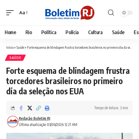
Aa
Font
Resizer
Home
Rio
Política
Polícia
Cultura
Saúde
Es
Início
»
Saúde
»
Forte esquema de blindagem frustra torcedores brasileiros no primeiro dia da seleção nos EUA
SAÚDE
Forte esquema de blindagem frustra
torcedores brasileiros no primeiro
dia da seleção nos EUA
Tempo de leitura: 3 min
Redação Boletim RJ
Última atualização 03/06/2026 12:21 AM