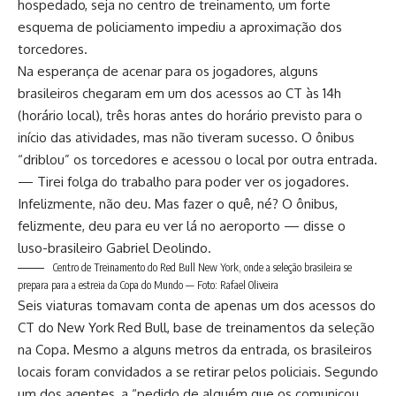
hospedado, seja no centro de treinamento, um forte
esquema de policiamento impediu a aproximação dos
torcedores.
Na esperança de acenar para os jogadores, alguns
brasileiros chegaram em um dos acessos ao CT às 14h
(horário local), três horas antes do horário previsto para o
início das atividades, mas não tiveram sucesso. O ônibus
“driblou” os torcedores e acessou o local por outra entrada.
— Tirei folga do trabalho para poder ver os jogadores.
Infelizmente, não deu. Mas fazer o quê, né? O ônibus,
felizmente, deu para eu ver lá no aeroporto — disse o
luso-brasileiro Gabriel Deolindo.
Centro de Treinamento do Red Bull New York, onde a seleção brasileira se
prepara para a estreia da Copa do Mundo — Foto: Rafael Oliveira
Seis viaturas tomavam conta de apenas um dos acessos do
CT do New York Red Bull, base de treinamentos da seleção
na Copa. Mesmo a alguns metros da entrada, os brasileiros
locais foram convidados a se retirar pelos policiais. Segundo
um dos agentes, a “pedido de alguém que os comunicou