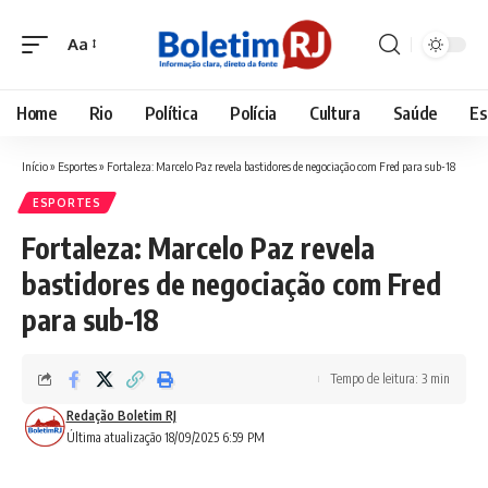
Aa
Font
Resizer
Home
Rio
Política
Polícia
Cultura
Saúde
Es
Início
»
Esportes
»
Fortaleza: Marcelo Paz revela bastidores de negociação com Fred para sub-18
ESPORTES
Fortaleza: Marcelo Paz revela
bastidores de negociação com Fred
para sub-18
Tempo de leitura: 3 min
Redação Boletim RJ
Última atualização 18/09/2025 6:59 PM