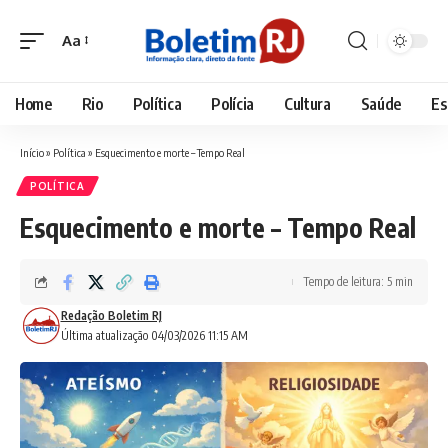
Aa
Font
Resizer
Home
Rio
Política
Polícia
Cultura
Saúde
Es
Início
»
Política
»
Esquecimento e morte – Tempo Real
POLÍTICA
Esquecimento e morte – Tempo Real
Tempo de leitura: 5 min
Redação Boletim RJ
Última atualização 04/03/2026 11:15 AM