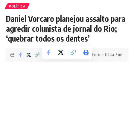
POLÍTICA
Daniel Vorcaro planejou assalto para
agredir colunista de jornal do Rio;
‘quebrar todos os dentes’
Tempo de leitura: 3 min
Redação Boletim RJ
Última atualização 04/03/2026 10:31 AM
Preso em São Paulo durante operação da Polícia Federal
nesta quarta (04), o dono do Banco Master, Daniel Vorcaro,
pediu que capangas simulassem um assalto para agredir o
jornalista Lauro Jardim, colunista do jornal “O Globo”. O
plano criminoso é citado no relatório da PF encaminhado ao