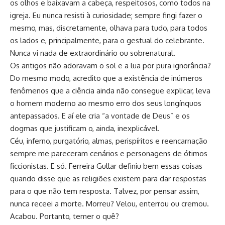
os olhos e baixavam a cabeça, respeitosos, como todos na
igreja. Eu nunca resisti à curiosidade; sempre fingi fazer o
mesmo, mas, discretamente, olhava para tudo, para todos
os lados e, principalmente, para o gestual do celebrante.
Nunca vi nada de extraordinário ou sobrenatural.
Os antigos não adoravam o sol e a lua por pura ignorância?
Do mesmo modo, acredito que a existência de inúmeros
fenômenos que a ciência ainda não consegue explicar, leva
o homem moderno ao mesmo erro dos seus longínquos
antepassados. E aí ele cria “a vontade de Deus” e os
dogmas que justificam o, ainda, inexplicável.
Céu, inferno, purgatório, almas, perispíritos e reencarnação
sempre me pareceram cenários e personagens de ótimos
ficcionistas. E só. Ferreira Gullar definiu bem essas coisas
quando disse que as religiões existem para dar respostas
para o que não tem resposta. Talvez, por pensar assim,
nunca receei a morte. Morreu? Velou, enterrou ou cremou.
Acabou. Portanto, temer o quê?