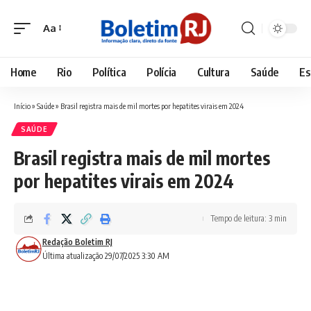
Aa
Font
Resizer
Home
Rio
Política
Polícia
Cultura
Saúde
Es
Início
»
Saúde
»
Brasil registra mais de mil mortes por hepatites virais em 2024
SAÚDE
Brasil registra mais de mil mortes
por hepatites virais em 2024
Tempo de leitura: 3 min
Redação Boletim RJ
Última atualização 29/07/2025 3:30 AM