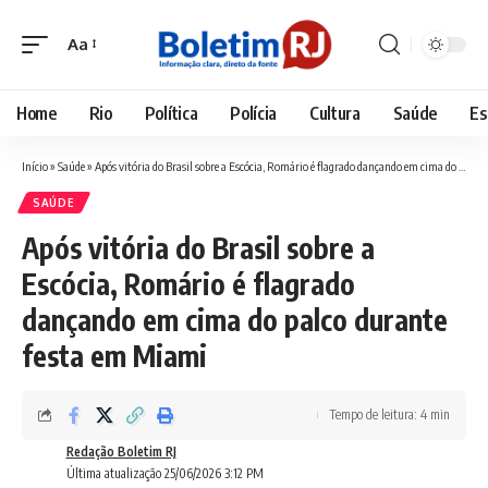
Aa
Font
Resizer
Home
Rio
Política
Polícia
Cultura
Saúde
Es
Início
»
Saúde
»
Após vitória do Brasil sobre a Escócia, Romário é flagrado dançando em cima do palco durante festa em Miami
SAÚDE
Após vitória do Brasil sobre a
Escócia, Romário é flagrado
dançando em cima do palco durante
festa em Miami
Tempo de leitura: 4 min
Redação Boletim RJ
Última atualização 25/06/2026 3:12 PM