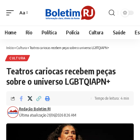
Aa
Font
Resizer
Home
Rio
Política
Polícia
Cultura
Saúde
Es
Início
»
Cultura
»
Teatros cariocas recebem peças sobre o universo LGBTQIAPN+
CULTURA
Teatros cariocas recebem peças
sobre o universo LGBTQIAPN+
Tempo de leitura: 4 min
Redação Boletim RJ
Última atualização 21/06/2026 8:26 AM