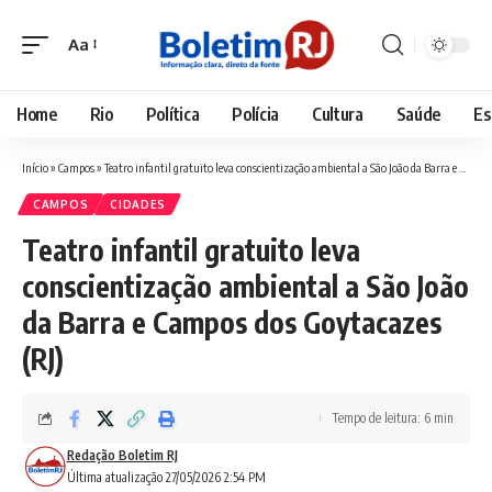
Aa
Font
Resizer
Home
Rio
Política
Polícia
Cultura
Saúde
Es
Início
»
Campos
»
Teatro infantil gratuito leva conscientização ambiental a São João da Barra e Campos dos Goytacazes (RJ)
CAMPOS
CIDADES
Teatro infantil gratuito leva
conscientização ambiental a São João
da Barra e Campos dos Goytacazes
(RJ)
Tempo de leitura: 6 min
Redação Boletim RJ
Última atualização 27/05/2026 2:54 PM