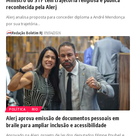
Ministro do STF tem trajetória religiosa e pública
reconhecida pela Alerj
Alerj analisa proposta para conceder diploma a André Mendonça
por sua trajetória…
Redação Boletim RJ
09/04/2026
POLÍTICA
RIO
Alerj aprova emissão de documentos pessoais em
braile para ampliar inclusão e acessibilidade
Aprovado na Alerj, projeto de lei dos deputados Filippe Poubel e