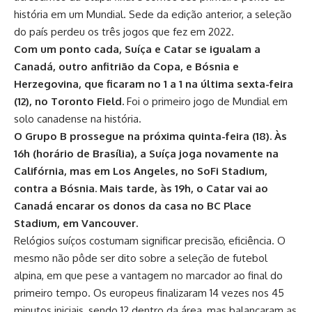
história em um Mundial. Sede da edição anterior, a seleção
do país perdeu os três jogos que fez em 2022.
Com um ponto cada, Suíça e Catar se igualam a
Canadá, outro anfitrião da Copa, e Bósnia e
Herzegovina, que ficaram no 1 a 1 na última sexta-feira
(12), no Toronto Field.
Foi o primeiro jogo de Mundial em
solo canadense na história.
O Grupo B prossegue na próxima quinta-feira (18). Às
16h (horário de Brasília), a Suíça joga novamente na
Califórnia, mas em Los Angeles, no SoFi Stadium,
contra a Bósnia. Mais tarde, às 19h, o Catar vai ao
Canadá encarar os donos da casa no BC Place
Stadium, em Vancouver.
Relógios suíços costumam significar precisão, eficiência. O
mesmo não pôde ser dito sobre a seleção de futebol
alpina, em que pese a vantagem no marcador ao final do
primeiro tempo. Os europeus finalizaram 14 vezes nos 45
minutos iniciais, sendo 12 dentro da área, mas balançaram as