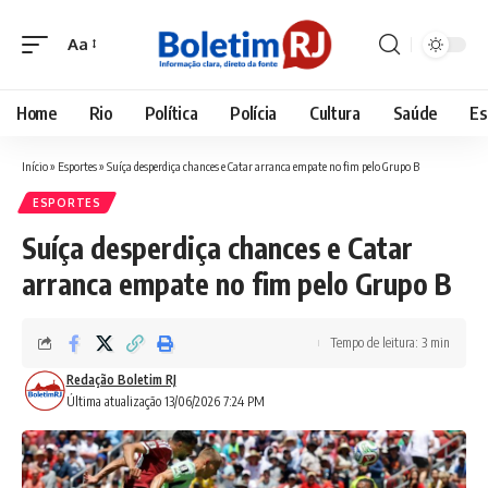
Aa
Font
Resizer
Home
Rio
Política
Polícia
Cultura
Saúde
Es
Início
»
Esportes
»
Suíça desperdiça chances e Catar arranca empate no fim pelo Grupo B
ESPORTES
Suíça desperdiça chances e Catar
arranca empate no fim pelo Grupo B
Tempo de leitura: 3 min
Redação Boletim RJ
Última atualização 13/06/2026 7:24 PM