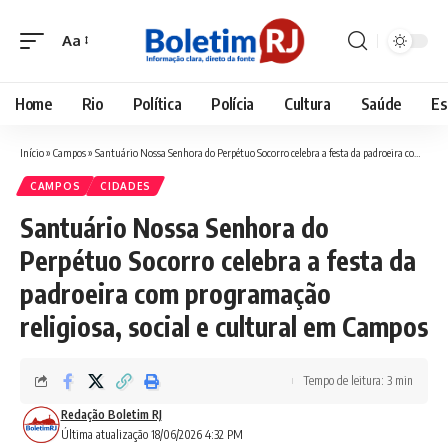
Aa
Font
Resizer
Home
Rio
Política
Polícia
Cultura
Saúde
Es
Início
»
Campos
»
Santuário Nossa Senhora do Perpétuo Socorro celebra a festa da padroeira com programação religiosa, social e cultural em Campos
CAMPOS
CIDADES
Santuário Nossa Senhora do
Perpétuo Socorro celebra a festa da
padroeira com programação
religiosa, social e cultural em Campos
Tempo de leitura: 3 min
Redação Boletim RJ
Última atualização 18/06/2026 4:32 PM