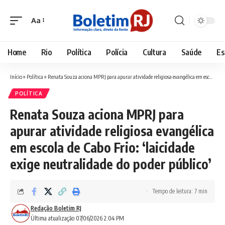
Aa
Font
Resizer
Home
Rio
Política
Polícia
Cultura
Saúde
Es
Início
»
Política
»
Renata Souza aciona MPRJ para apurar atividade religiosa evangélica em escola de Cabo Frio: ‘laicidade exige neutralidade do poder público’
POLÍTICA
Renata Souza aciona MPRJ para
apurar atividade religiosa evangélica
em escola de Cabo Frio: ‘laicidade
exige neutralidade do poder público’
Tempo de leitura: 7 min
Redação Boletim RJ
Última atualização 07/06/2026 2:04 PM