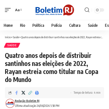
Aa
Font
Resizer
Home
Rio
Política
Polícia
Cultura
Saúde
Es
Início
»
Saúde
»
Quatro anos depois de distribuir santinhos nas eleições de 2022, Rayan estreia como titular na Copa do Mundo
SAÚDE
Quatro anos depois de distribuir
santinhos nas eleições de 2022,
Rayan estreia como titular na Copa
do Mundo
Tempo de leitura: 4 min
Redação Boletim RJ
Última atualização 24/06/2026 5:58 PM