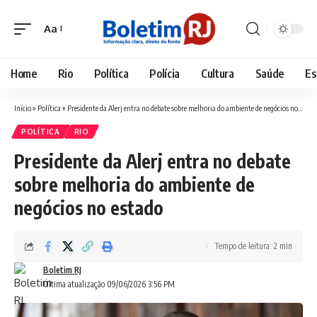
Aa
Font
Resizer
Home
Rio
Política
Polícia
Cultura
Saúde
Es
Início
»
Política
»
Presidente da Alerj entra no debate sobre melhoria do ambiente de negócios no estado
POLÍTICA
RIO
Presidente da Alerj entra no debate
sobre melhoria do ambiente de
negócios no estado
Tempo de leitura: 2 min
Boletim RJ
Última atualização 09/06/2026 3:56 PM