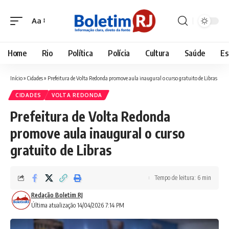
Aa
Font
Resizer
Home
Rio
Política
Polícia
Cultura
Saúde
Es
Início
»
Cidades
»
Prefeitura de Volta Redonda promove aula inaugural o curso gratuito de Libras
CIDADES
VOLTA REDONDA
Prefeitura de Volta Redonda
promove aula inaugural o curso
gratuito de Libras
Tempo de leitura: 6 min
Redação Boletim RJ
Última atualização 14/04/2026 7:14 PM