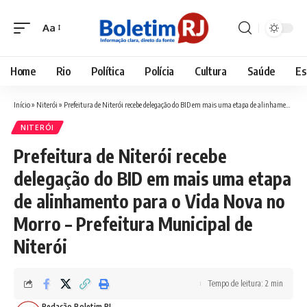
Aa
Font
Resizer
Home
Rio
Política
Polícia
Cultura
Saúde
Es
Início
»
Niterói
»
Prefeitura de Niterói recebe delegação do BID em mais uma etapa de alinhamento para o Vida Nova no Morro – Prefeitura Municipal de Niterói
NITERÓI
Prefeitura de Niterói recebe
delegação do BID em mais uma etapa
de alinhamento para o Vida Nova no
Morro – Prefeitura Municipal de
Niterói
Tempo de leitura: 2 min
Redação Boletim RJ