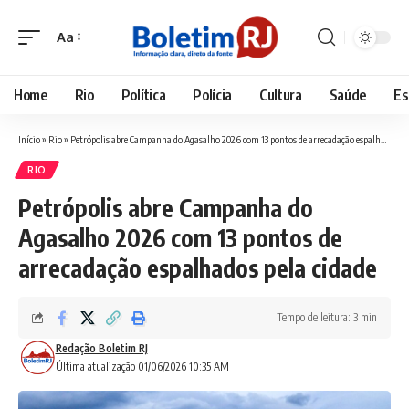
Aa
Font
Resizer
Home
Rio
Política
Polícia
Cultura
Saúde
Es
Início
»
Rio
»
Petrópolis abre Campanha do Agasalho 2026 com 13 pontos de arrecadação espalhados pela cidade
RIO
Petrópolis abre Campanha do
Agasalho 2026 com 13 pontos de
arrecadação espalhados pela cidade
Tempo de leitura: 3 min
Redação Boletim RJ
Última atualização 01/06/2026 10:35 AM