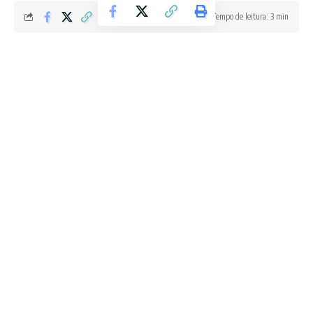
Tempo de leitura: 3 min
Redação Boletim RJ
Última atualização 27/05/2026 12:53 AM
O início do caminho do Flamengo rumo ao sonho do