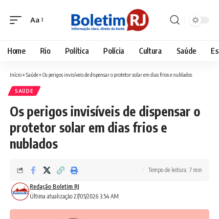
Aa
Font
Resizer
Home
Rio
Política
Polícia
Cultura
Saúde
Es
Início
»
Saúde
»
Os perigos invisíveis de dispensar o protetor solar em dias frios e nublados
SAÚDE
Os perigos invisíveis de dispensar o
protetor solar em dias frios e
nublados
Tempo de leitura: 7 min
Redação Boletim RJ
Última atualização 27/05/2026 3:54 AM