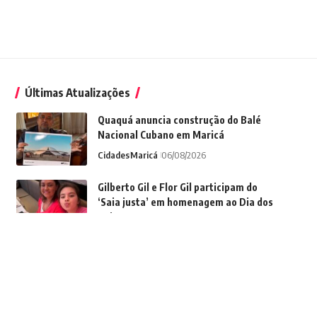
Últimas Atualizações
Quaquá anuncia construção do Balé
Nacional Cubano em Maricá
Cidades
Maricá
06/08/2026
Gilberto Gil e Flor Gil participam do
‘Saia justa’ em homenagem ao Dia dos
Pais
Saúde
05/08/2026
Duque de Caxias registra três dias
consecutivos sem roubo de cargas |
Duque de Caxias
Polícia
05/08/2026