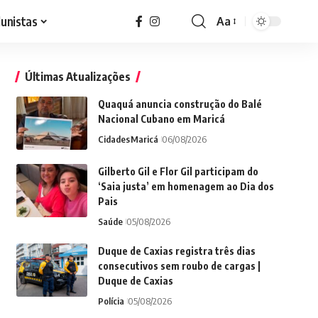
lunistas
Aa
Font
Resizer
Últimas Atualizações
Quaquá anuncia construção do Balé
Nacional Cubano em Maricá
Cidades
Maricá
06/08/2026
Gilberto Gil e Flor Gil participam do
‘Saia justa’ em homenagem ao Dia dos
Pais
Saúde
05/08/2026
Duque de Caxias registra três dias
consecutivos sem roubo de cargas |
Duque de Caxias
Polícia
05/08/2026