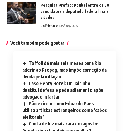
Pesquisa Prefab: Poubel entre os 30
candidatos a deputado federal mais
citados
Política
Rio
05/08/2026
Você também pode gostar
Toffoli dá mais seis meses para Rio
aderir ao Propag, mas impõe correção da
dívida pela inflação
Caso Henry Borel: Dr. Jairinho
destitui defesa e pede adiamento após
advogado infartar
Pão e circo: como Eduardo Paes
utiliza artistas estrangeiros como ‘cabos
eleitorais’
Conta de luz mais cara em agosto:
Aneel aciona bandeira vermelha 2 –