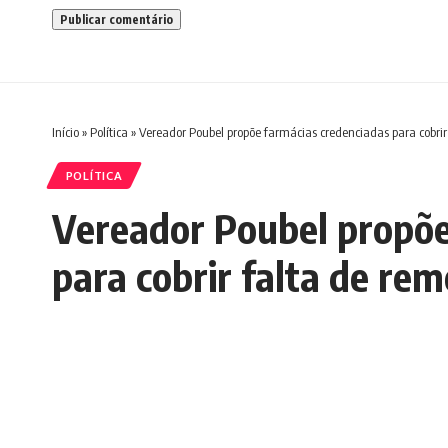
Início
»
Política
»
Vereador Poubel propõe farmácias credenciadas para cobrir
POLÍTICA
Vereador Poubel propõe
para cobrir falta de re
Redação Boletim RJ
Última atualização 03/06/2026 4:56 PM