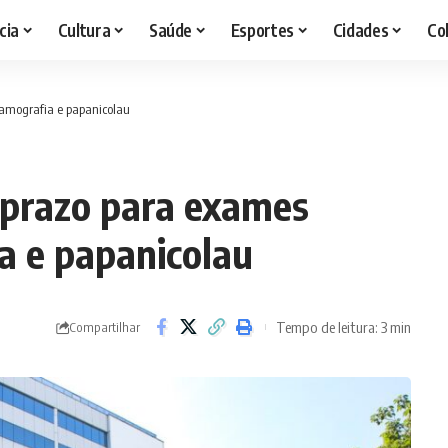
cia
Cultura
Saúde
Esportes
Cidades
Co
amografia e papanicolau
 prazo para exames
a e papanicolau
Tempo de leitura: 3 min
Compartilhar