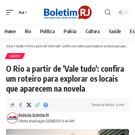
Aa
Font
Resizer
Home
Rio
Política
Polícia
Cultura
Saúde
Es
Início
»
Saúde
»
O Rio a partir de 'Vale tudo': confira um roteiro para explorar os locais que aparecem na novela
SAÚDE
O Rio a partir de 'Vale tudo': confira
um roteiro para explorar os locais
que aparecem na novela
Tempo de leitura: 6 min
Redação Boletim RJ
Última atualização 02/08/2025 4:44 AM