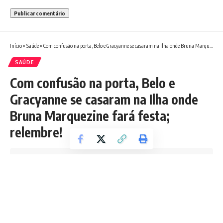
Início
»
Saúde
»
Com confusão na porta, Belo e Gracyanne se casaram na Ilha onde Bruna Marquezine fará festa; relembre!
SAÚDE
Com confusão na porta, Belo e
Gracyanne se casaram na Ilha onde
Bruna Marquezine fará festa;
relembre!
Tempo de leitura: 4 min
Redação Boletim RJ
Última atualização 02/08/2025 4:02 AM