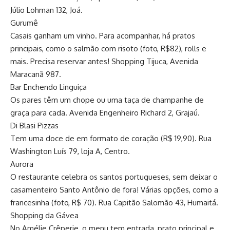
Júlio Lohman 132, Joá.
Gurumê
Casais ganham um vinho. Para acompanhar, há pratos
principais, como o salmão com risoto (foto, R$82), rolls e
mais. Precisa reservar antes! Shopping Tijuca, Avenida
Maracanã 987.
Bar Enchendo Linguiça
Os pares têm um chope ou uma taça de champanhe de
graça para cada. Avenida Engenheiro Richard 2, Grajaú.
Di Blasi Pizzas
Tem uma doce de em formato de coração (R$ 19,90). Rua
Washington Luís 79, loja A, Centro.
Aurora
O restaurante celebra os santos portugueses, sem deixar o
casamenteiro Santo Antônio de fora! Várias opções, como a
francesinha (foto, R$ 70). Rua Capitão Salomão 43, Humaitá.
Shopping da Gávea
No Amélie Crêperie, o menu tem entrada, prato principal e