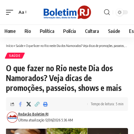
Aa
Font
Resizer
Home
Rio
Política
Polícia
Cultura
Saúde
Es
Início
»
Saúde
»
O que fazer no Rio neste Dia dos Namorados? Veja dicas de promoções, passeios, shows e mais
SAÚDE
O que fazer no Rio neste Dia dos
Namorados? Veja dicas de
promoções, passeios, shows e mais
Tempo de leitura: 5 min
Redação Boletim RJ
Última atualização 12/06/2026 5:36 AM