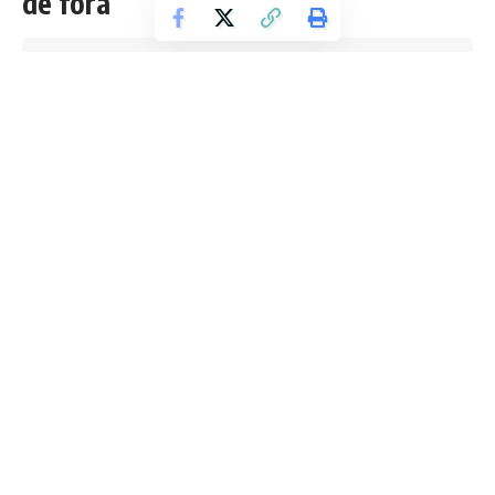
de fora
Tempo de leitura: 5 min
Redação Boletim RJ
Última atualização 12/06/2026 2:35 AM